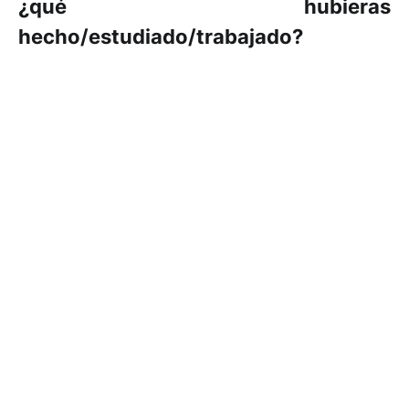
¿qué hubieras
hecho/estudiado/trabajado?
Seguramente estaría haciendo periodismo político
que era lo que arranqué a hacer cuando estaba
estudiando, ya que estudié comunicación social
orientado a periodismo. Pero creo que con el tiempo
encontré mi pasión y un gran equilibrio haciendo lo
que me gusta.