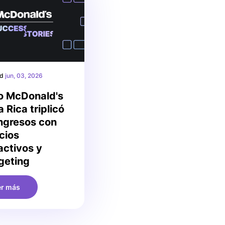
ed
jun, 03, 2026
 McDonald's
 Rica triplicó
ingresos con
cios
activos y
geting
er más