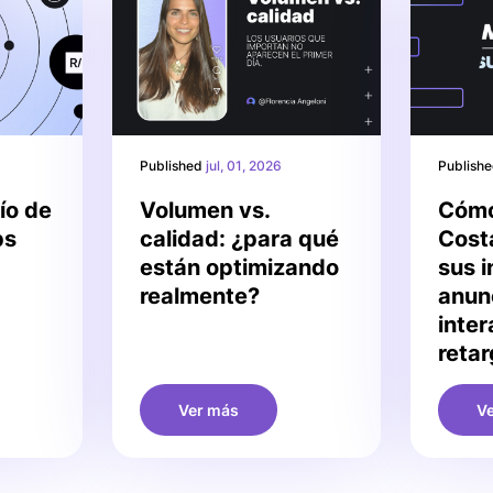
Published
jul, 01, 2026
Publish
ío de
Volumen vs.
Cómo
ps
calidad: ¿para qué
Costa
están optimizando
sus 
realmente?
anun
inter
retar
Ver más
V