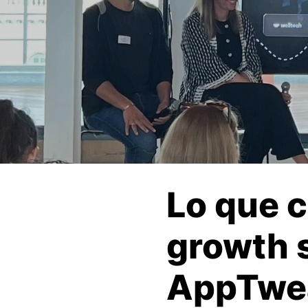
Lo que c
growth 
AppTwea