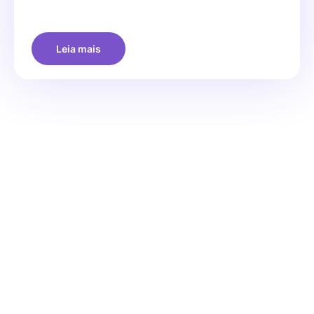
Leia mais
Tudo
Rocket lab
App stars
Cases de sucesso
Relatórios
Rocket voices