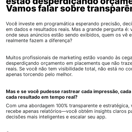
estão desperdiçando orçam
Vamos falar sobre transparê
Você investe em
programática
esperando
precisão, dec
em dados e resultados reais
. Mas a grande pergunta é:
onde seus anúncios estão sendo exibidos, quem os vê e
realmente fazem a diferença?
Muitos profissionais de marketing estão
voando às ceg
desperdiçando orçamento em placements que
não traz
reais
. Se você não tem
visibilidade total
, não está no c
apenas torcendo pelo melhor.
Mas e se você pudesse rastrear cada impressão, cada
cada resultado em tempo real?
Com uma abordagem
100% transparente e estratégica
,
recebe apenas relatórios—você obtém
insights claros 
decisões mais inteligentes e escalar seu app
.