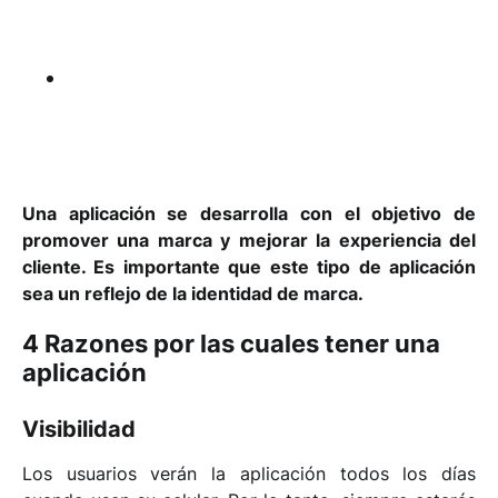
cada una de las plataformas.
Debes
mantener a los
usuarios
involucrados y
activos.
Lograr la descarga de tu app ya es un
logro pero eso no significa que el trabajo
terminó.
Una aplicación se desarrolla con el objetivo de
promover una marca y mejorar la experiencia del
cliente. Es importante que este tipo de aplicación
sea un reflejo de la identidad de marca.
4 Razones por las cuales tener una
aplicación
Visibilidad
Los usuarios verán la aplicación todos los días