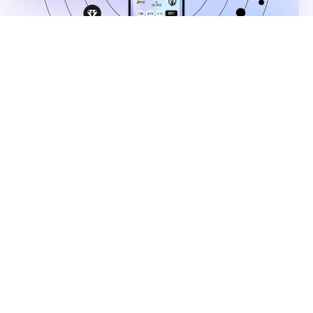
Published
jul, 02, 2026
El nuevo desafío de las betting apps
combina creatividad, estrategia y
contexto
Ver más