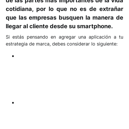
de las partes más importantes de la vida
cotidiana, por lo que no es de extrañar
que las empresas busquen la manera de
llegar al cliente desde su smartphone.
Si estás pensando en agregar una aplicación a tu
estrategia de marca, debes considerar lo siguiente:
Una app te ayudará a presentar tu marca con
un valor extra de manera atractiva y utilizable,
por lo que debe tener un
concepto propio.
Una
aplicación no es otra forma de presentar lo que
hay en tu sitio web.
Que la app esté
disponible para todos e
s
esencial, por lo que debe de estar en la tienda
de Apple y en la de Android. Tomando en
cuenta que esto requiere una cuota anual en