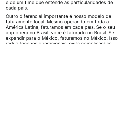
e de um time que entende as particularidades de
cada país.
Outro diferencial importante é nosso modelo de
faturamento local. Mesmo operando em toda a
América Latina, faturamos em cada país. Se o seu
app opera no Brasil, você é faturado no Brasil. Se
expandir para o México, faturamos no México. Isso
reduz fricções operacionais, evita complicações
cambiais e oferece uma simplicidade que parceiros
globais não conseguem entregar.
Além disso, você trabalha com times locais, que
falam o idioma, entendem as regulamentações e
conhecem o comportamento dos usuários.
Se você busca uma estratégia pensada para
crescimento real de apps na região, nosso time está
pronto para ajudar.
Fale com nosso time
e construa um plano desenhado
para LATAM.