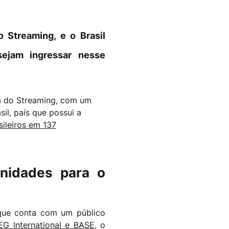
 Streaming, e o Brasil
sejam ingressar nesse
ia do Streaming, com um
l, país que possui a
sileiros em 137
unidades para o
 que conta com um público
G International e BASE
, o