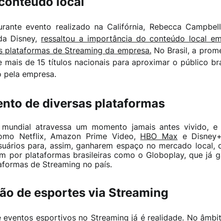
conteúdo local
ante evento realizado na Califórnia, Rebecca Campbel
 da Disney,
ressaltou a importância do conteúdo local 
s plataformas de Streaming da empresa.
No Brasil, a prom
mais de 15 títulos nacionais para aproximar o público bra
o pela empresa.
nto de diversas plataformas
undial atravessa um momento jamais antes vivido, e n
 como Netflix, Amazon Prime Video,
HBO Max
e Disney+
usuários para, assim, ganharem espaço no mercado local,
m por plataformas brasileiras como o Globoplay, que já g
aformas de Streaming no país.
são de esportes via Streaming
e eventos esportivos no Streaming já é realidade. No âmbi