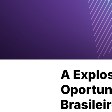
A Explo
Oportun
Brasilei